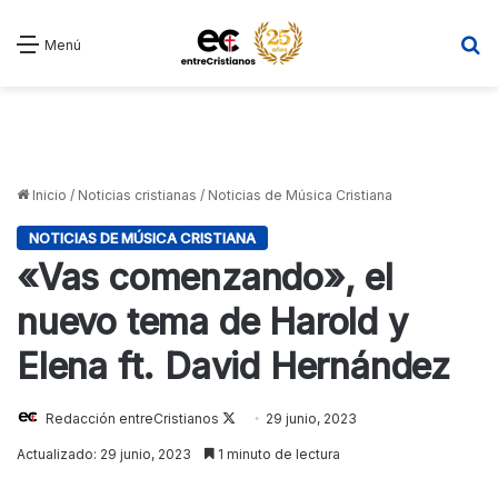
B
Menú
Inicio
/
Noticias cristianas
/
Noticias de Música Cristiana
NOTICIAS DE MÚSICA CRISTIANA
«Vas comenzando», el
nuevo tema de Harold y
Elena ft. David Hernández
Follow
Redacción entreCristianos
29 junio, 2023
on
Actualizado: 29 junio, 2023
1 minuto de lectura
X