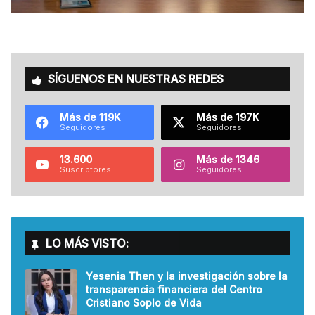
SÍGUENOS EN NUESTRAS REDES
Más de 119K
Más de 197K
Seguidores
Seguidores
13.600
Más de 1346
Suscriptores
Seguidores
LO MÁS VISTO:
Yesenia Then y la investigación sobre la
transparencia financiera del Centro
Cristiano Soplo de Vida