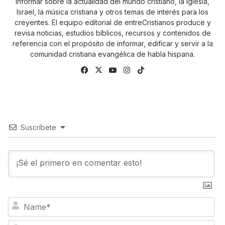
informar sobre la actualidad del mundo cristiano, la iglesia,
Israel, la música cristiana y otros temas de interés para los
creyentes. El equipo editorial de entreCristianos produce y
revisa noticias, estudios bíblicos, recursos y contenidos de
referencia con el propósito de informar, edificar y servir a la
comunidad cristiana evangélica de habla hispana.
Facebook
X
YouTube
Instagram
TikTok
Suscríbete
N
a
m
E