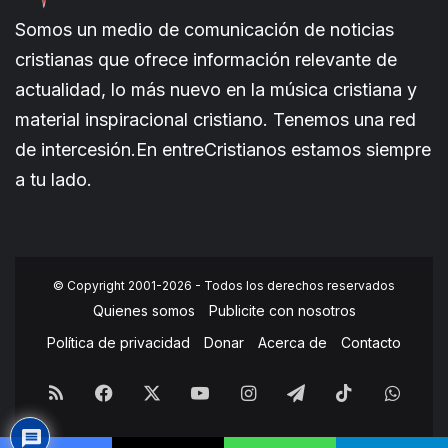
Somos un medio de comunicación de noticias
cristianas que ofrece información relevante de
actualidad, lo más nuevo en la música cristiana y
material inspiracional cristiano. Tenemos una red
de intercesión.En entreCristianos estamos siempre
a tu lado.
© Copyright 2001-2026 - Todos los derechos reservados
Quienes somos
Publicite con nosotros
Política de privacidad
Donar
Acerca de
Contacto
RSS
Facebook
X
YouTube
Instagram
Telegram
TikTok
What