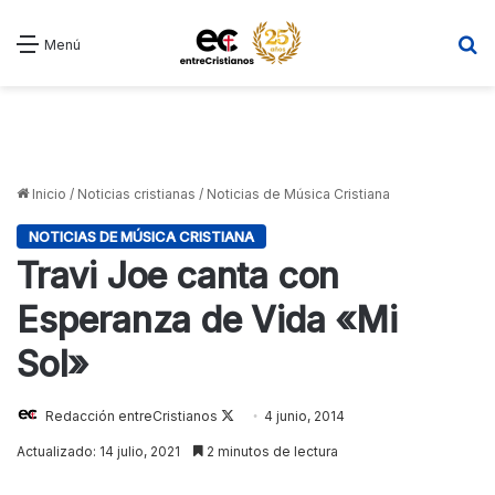
B
Menú
Inicio
/
Noticias cristianas
/
Noticias de Música Cristiana
NOTICIAS DE MÚSICA CRISTIANA
Travi Joe canta con
Esperanza de Vida «Mi
Sol»
Redacción entreCristianos
Follow
4 junio, 2014
on
Actualizado: 14 julio, 2021
2 minutos de lectura
X