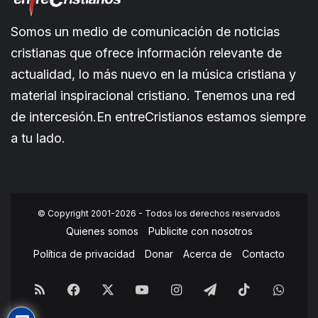
Somos un medio de comunicación de noticias
cristianas que ofrece información relevante de
actualidad, lo más nuevo en la música cristiana y
material inspiracional cristiano. Tenemos una red
de intercesión.En entreCristianos estamos siempre
a tu lado.
© Copyright 2001-2026 - Todos los derechos reservados
Quienes somos
Publicite con nosotros
Política de privacidad
Donar
Acerca de
Contacto
RSS
Facebook
X
YouTube
Instagram
Telegram
TikTok
What