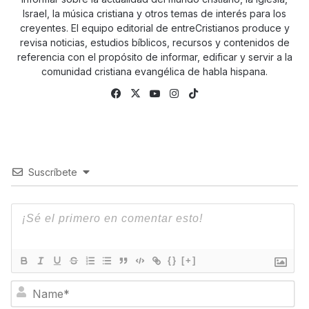
Israel, la música cristiana y otros temas de interés para los
creyentes. El equipo editorial de entreCristianos produce y
revisa noticias, estudios bíblicos, recursos y contenidos de
referencia con el propósito de informar, edificar y servir a la
comunidad cristiana evangélica de habla hispana.
Fa
X
Yo
Ins
Tik
ce
uTu
tag
To
bo
be
ra
k
ok
m
Suscríbete
{}
[+]
N
a