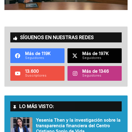
SÍGUENOS EN NUESTRAS REDES
Más de 119K
Más de 197K
Seguidores
Seguidores
13.600
Más de 1346
Suscriptores
Seguidores
LO MÁS VISTO:
Yesenia Then y la investigación sobre la
transparencia financiera del Centro
Cristiano Soplo de Vida