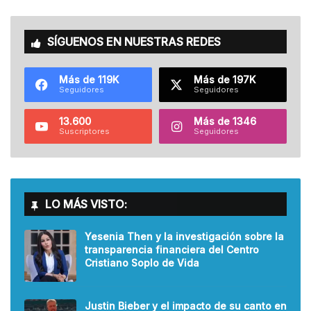
SÍGUENOS EN NUESTRAS REDES
Más de 119K
Más de 197K
Seguidores
Seguidores
13.600
Más de 1346
Suscriptores
Seguidores
LO MÁS VISTO:
Yesenia Then y la investigación sobre la
transparencia financiera del Centro
Cristiano Soplo de Vida
Justin Bieber y el impacto de su canto en