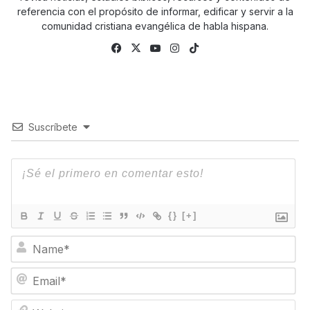
referencia con el propósito de informar, edificar y servir a la
comunidad cristiana evangélica de habla hispana.
Facebook
X
YouTube
Instagram
TikTok
Suscríbete
{}
[+]
N
a
m
E
e
m
*
a
W
i