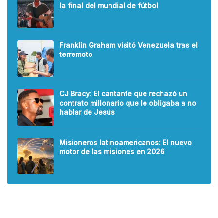
la final del mundial de fútbol
Franklin Graham visitó Venezuela tras el
terremoto
CJ Bracy: El cantante que rechazó un
contrato millonario que le obligaba a no
hablar de Jesús
Misioneros latinoamericanos: El nuevo
motor de las misiones en 2026