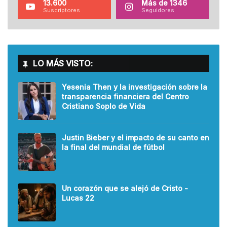
13.600
Más de 1346
Suscriptores
Seguidores
LO MÁS VISTO:
Yesenia Then y la investigación sobre la
transparencia financiera del Centro
Cristiano Soplo de Vida
Justin Bieber y el impacto de su canto en
la final del mundial de fútbol
Un corazón que se alejó de Cristo -
Lucas 22