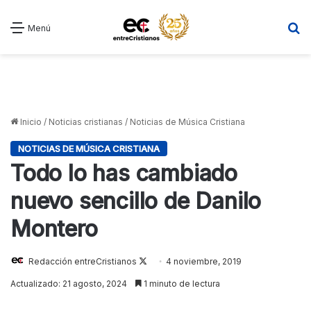
B
Menú
Inicio
/
Noticias cristianas
/
Noticias de Música Cristiana
NOTICIAS DE MÚSICA CRISTIANA
Todo lo has cambiado
nuevo sencillo de Danilo
Montero
Follow
Redacción entreCristianos
4 noviembre, 2019
on
Actualizado: 21 agosto, 2024
1 minuto de lectura
X