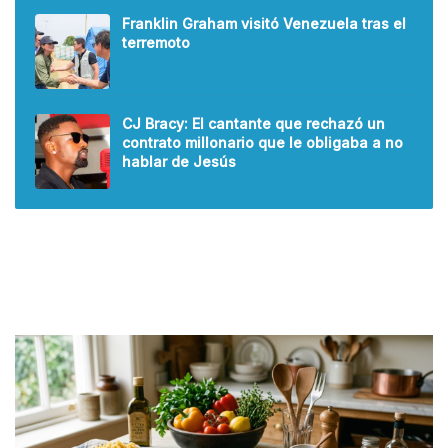
Franklin Graham visitó Venezuela tras el
terremoto
CJ Bracy: El cantante que rechazó un
contrato millonario que le obligaba a no
hablar de Jesús