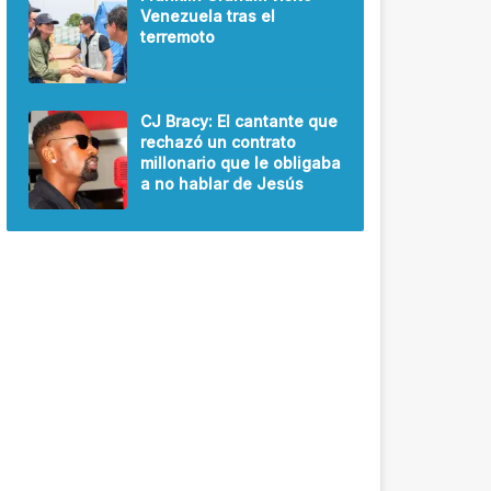
Venezuela tras el
terremoto
CJ Bracy: El cantante que
rechazó un contrato
millonario que le obligaba
a no hablar de Jesús