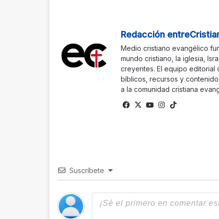
Redacción entreCristia
Medio cristiano evangélico fu
mundo cristiano, la iglesia, Isr
creyentes. El equipo editorial
bíblicos, recursos y contenido
a la comunidad cristiana evang
Fa
X
Yo
Ins
Tik
ce
uTu
tag
To
bo
be
ra
k
ok
m
Suscríbete