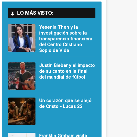
LO MÁS VISTO:
Yesenia Then y la
investigación sobre la
transparencia financiera
del Centro Cristiano
Soplo de Vida
Justin Bieber y el impacto
de su canto en la final
del mundial de fútbol
Un corazón que se alejó
de Cristo - Lucas 22
Franklin Graham visitó