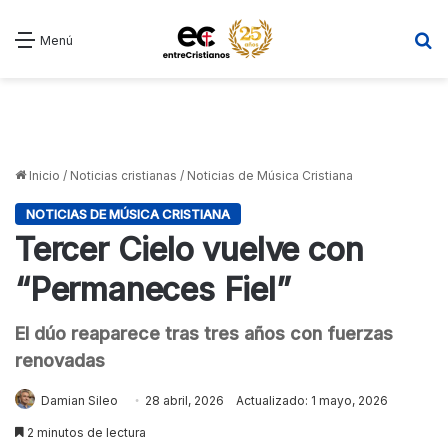
B
Menú
Inicio
/
Noticias cristianas
/
Noticias de Música Cristiana
NOTICIAS DE MÚSICA CRISTIANA
Tercer Cielo vuelve con
“Permaneces Fiel”
El dúo reaparece tras tres años con fuerzas
renovadas
Damian Sileo
28 abril, 2026
Actualizado: 1 mayo, 2026
2 minutos de lectura