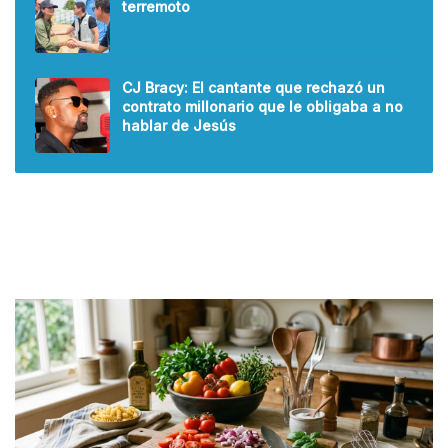
terremoto
CJ Bracy: El cantante que rechazó un
contrato millonario que le obligaba a no
hablar de Jesús