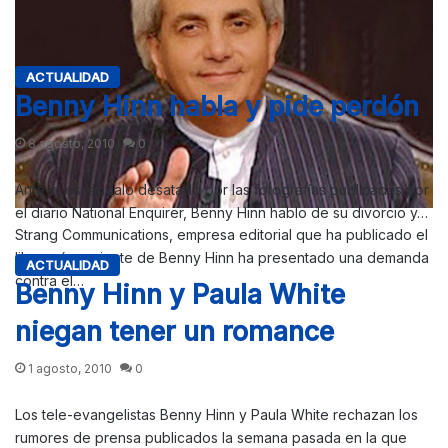
ACTUALIDAD
Benny Hinn habla y pide perdón
8 agosto, 2010
0
Ante el escándalo desatado por las fotografías publicadas por
el diario National Enquirer, Benny Hinn hablo de su divorcio y…
Strang Communications, empresa editorial que ha publicado el
libro más reciente de Benny Hinn ha presentado una demanda
ACTUALIDAD
contra el…
Benny Hinn y Paula White
niegan tener un romance
1 agosto, 2010
0
Los tele-evangelistas Benny Hinn y Paula White rechazan los
rumores de prensa publicados la semana pasada en la que