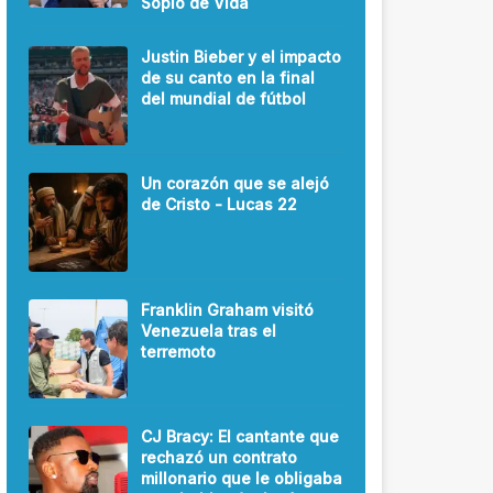
Soplo de Vida
Justin Bieber y el impacto
de su canto en la final
del mundial de fútbol
Un corazón que se alejó
de Cristo - Lucas 22
Franklin Graham visitó
Venezuela tras el
terremoto
CJ Bracy: El cantante que
rechazó un contrato
millonario que le obligaba