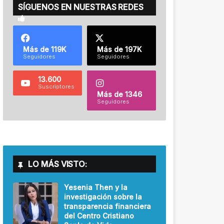
SÍGUENOS EN NUESTRAS REDES
Más de 119K
Más de 197K
Seguidores
Seguidores
13.600
Suscriptores
Más de 1346
Seguidores
LO MÁS VISTO:
Yesenia Then y la
investigación sobre la
transparencia financiera
del Centro Cristiano