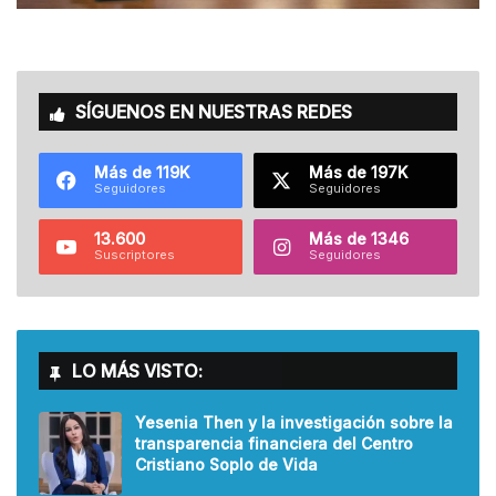
SÍGUENOS EN NUESTRAS REDES
Más de 119K
Más de 197K
Seguidores
Seguidores
13.600
Más de 1346
Suscriptores
Seguidores
LO MÁS VISTO:
Yesenia Then y la investigación sobre la
transparencia financiera del Centro
Cristiano Soplo de Vida