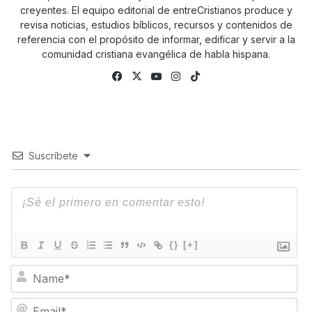
creyentes. El equipo editorial de entreCristianos produce y
revisa noticias, estudios bíblicos, recursos y contenidos de
referencia con el propósito de informar, edificar y servir a la
comunidad cristiana evangélica de habla hispana.
Fa
X
Yo
Ins
Tik
ce
uTu
tag
To
bo
be
ra
k
ok
m
Suscríbete
{}
[+]
N
a
m
E
e