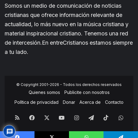
Somos un medio de comunicación de noticias
cristianas que ofrece información relevante de
actualidad, lo más nuevo en la música cristiana y
material inspiracional cristiano. Tenemos una red
de intercesión.En entreCristianos estamos siempre
a tu lado.
© Copyright 2001-2026 - Todos los derechos reservados
Quienes somos
Publicite con nosotros
Política de privacidad
Donar
Acerca de
Contacto
RSS
Facebook
X
YouTube
Instagram
Telegram
TikTok
What