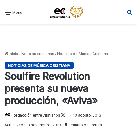
B
Menú
Inicio
/
Noticias cristianas
/
Noticias de Música Cristiana
NOTICIAS DE MÚSICA CRISTIANA
Soulfire Revolution
presenta su nueva
producción, «Aviva»
Redacción entreCristianos
Follow
13 agosto, 2013
on
Actualizado: 8 noviembre, 2019
1 minuto de lectura
X