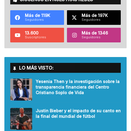
Más de 119K
Más de 197K
Seguidores
Seguidores
13.600
Más de 1346
Suscriptores
Seguidores
LO MÁS VISTO:
Yesenia Then y la investigación sobre la
transparencia financiera del Centro
Cristiano Soplo de Vida
Justin Bieber y el impacto de su canto en
la final del mundial de fútbol