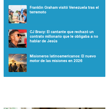
Franklin Graham visitó Venezuela tras el
terremoto
CJ Bracy: El cantante que rechazó un
contrato millonario que le obligaba a no
hablar de Jesús
Misioneros latinoamericanos: El nuevo
motor de las misiones en 2026