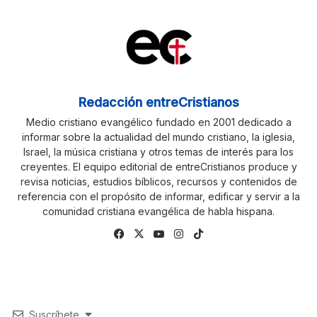
Redacción entreCristianos
Medio cristiano evangélico fundado en 2001 dedicado a
informar sobre la actualidad del mundo cristiano, la iglesia,
Israel, la música cristiana y otros temas de interés para los
creyentes. El equipo editorial de entreCristianos produce y
revisa noticias, estudios bíblicos, recursos y contenidos de
referencia con el propósito de informar, edificar y servir a la
comunidad cristiana evangélica de habla hispana.
Fa
X
Yo
Ins
Tik
ce
uTu
tag
To
bo
be
ra
k
ok
m
Suscríbete