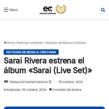
B
Menú
Inicio
/
Noticias cristianas
/
Noticias de Música Cristiana
NOTICIAS DE MÚSICA CRISTIANA
Sarai Rivera estrena el
álbum «Sarai (Live Set)»
Follow
Redacción entreCristianos
30 octubre, 2024
on
Actualizado: 30 octubre, 2024
2 minutos de lectura
X