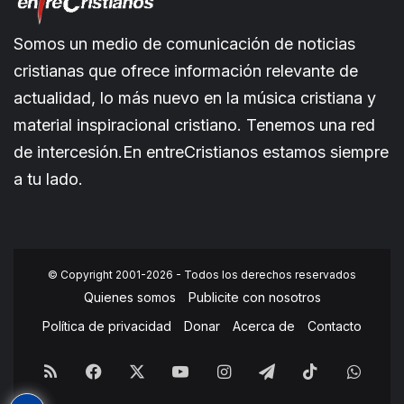
Somos un medio de comunicación de noticias
cristianas que ofrece información relevante de
actualidad, lo más nuevo en la música cristiana y
material inspiracional cristiano. Tenemos una red
de intercesión.En entreCristianos estamos siempre
a tu lado.
© Copyright 2001-2026 - Todos los derechos reservados
Quienes somos
Publicite con nosotros
Política de privacidad
Donar
Acerca de
Contacto
RSS
Facebook
X
YouTube
Instagram
Telegram
TikTok
What