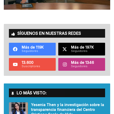
SÍGUENOS EN NUESTRAS REDES
Más de 119K
Más de 197K
Seguidores
Seguidores
13.600
Más de 1346
Suscriptores
Seguidores
LO MÁS VISTO:
Yesenia Then y la investigación sobre la
transparencia financiera del Centro