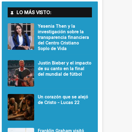
LO MÁS VISTO:
Yesenia Then y la
investigación sobre la
transparencia financiera
del Centro Cristiano
Soplo de Vida
Justin Bieber y el impacto
de su canto en la final
del mundial de fútbol
Un corazón que se alejó
de Cristo - Lucas 22
Franklin Graham visitó