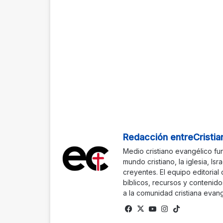
Redacción entreCristia
Medio cristiano evangélico fu
mundo cristiano, la iglesia, Isr
creyentes. El equipo editorial
bíblicos, recursos y contenido
a la comunidad cristiana evang
Fa
X
Yo
Ins
Tik
ce
uTu
tag
To