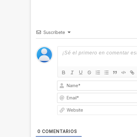
bo
be
ra
k
ok
m
Suscríbete
0
COMENTARIOS