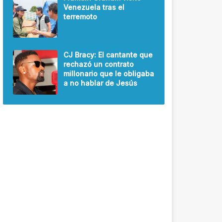
Venezuela tras el
terremoto
CJ Bracy: El cantante que
rechazó un contrato
millonario que le obligaba
a no hablar de Jesús