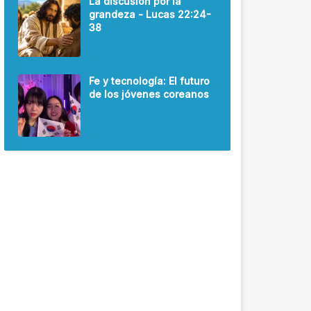
La discusión por la
grandeza - Lucas 22:24-
38
Fe y tecnología: El futuro
de los jóvenes coreanos