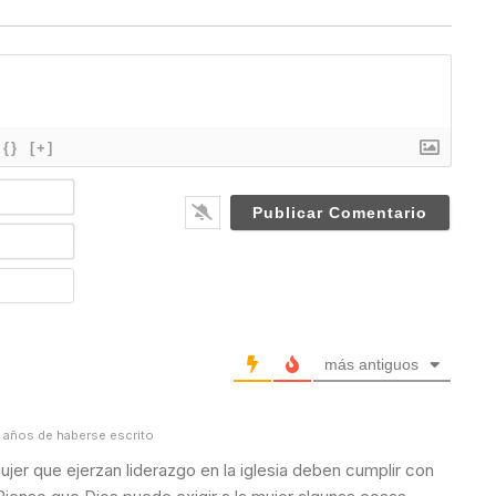
{}
[+]
N
a
m
E
e
m
*
a
W
i
e
l
b
*
s
i
más antiguos
t
e
 años de haberse escrito
jer que ejerzan liderazgo en la iglesia deben cumplir con