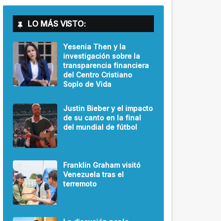
LO MÁS VISTO:
Yesenia Then y la
investigación sobre la
transparencia financiera
del Centro Cristiano
Soplo de Vida
Justin Bieber y el impacto
de su canto en la final
del mundial de fútbol
Franklin Graham visitó
Venezuela tras el
terremoto