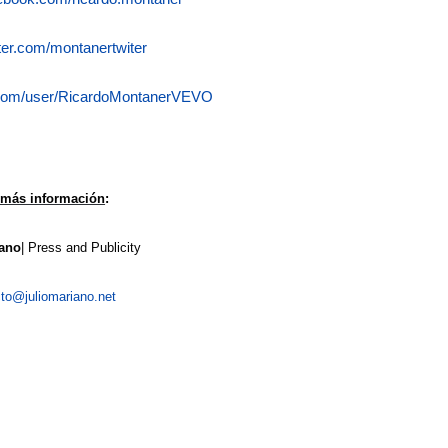
itter.com/montanertwiter
.com/user/RicardoMontanerVEVO
 más información
:
iano
| Press and Publicity
to@juliomariano.net