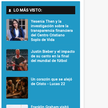
LO MÁS VISTO:
Yesenia Then y la
investigación sobre la
transparencia financiera
del Centro Cristiano
Soplo de Vida
Justin Bieber y el impacto
de su canto en la final
del mundial de fútbol
Un corazón que se alejó
de Cristo - Lucas 22
Franklin Graham visitó