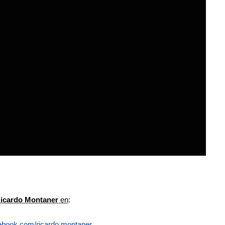
icardo Montaner
en
:
ebook.com/ricardo.montaner