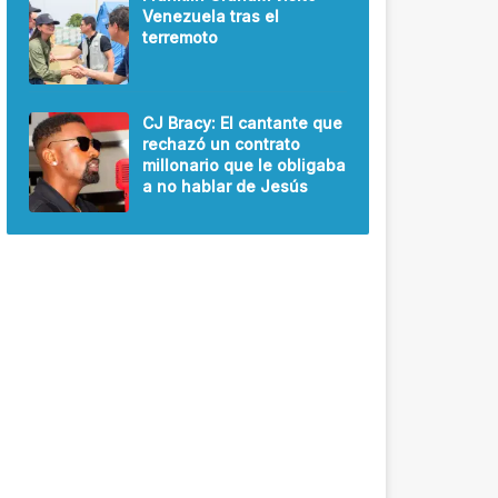
Venezuela tras el
terremoto
CJ Bracy: El cantante que
rechazó un contrato
millonario que le obligaba
a no hablar de Jesús