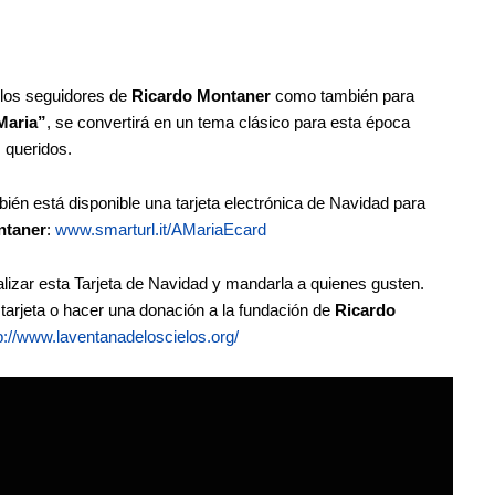
 los seguidores de
Ricardo Montaner
como también para
Maria”
, se convertirá en un tema clásico para esta época
 queridos.
bién está disponible una tarjeta electrónica de Navidad para
ntaner
:
www.smarturl.it/AMariaEcard
alizar esta Tarjeta de Navidad y mandarla a quienes gusten.
arjeta o hacer una donación a la fundación de
Ricardo
p://www.laventanadeloscielos.org/