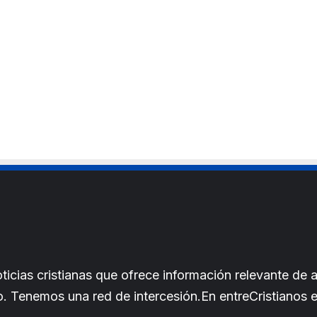
l
b
*
s
i
t
e
cias cristianas que ofrece información relevante de a
iano. Tenemos una red de intercesión.En entreCristianos