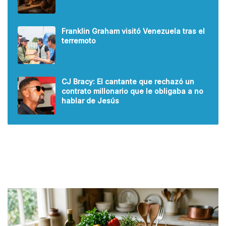
Franklin Graham visitó Venezuela tras el
terremoto
CJ Bracy: El cantante que rechazó un
contrato millonario que le obligaba a no
hablar de Jesús