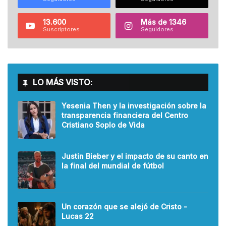
13.600
Más de 1346
Suscriptores
Seguidores
LO MÁS VISTO:
Yesenia Then y la investigación sobre la
transparencia financiera del Centro
Cristiano Soplo de Vida
Justin Bieber y el impacto de su canto en
la final del mundial de fútbol
Un corazón que se alejó de Cristo -
Lucas 22