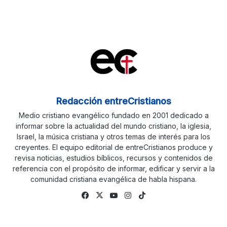
Redacción entreCristianos
Medio cristiano evangélico fundado en 2001 dedicado a
informar sobre la actualidad del mundo cristiano, la iglesia,
Israel, la música cristiana y otros temas de interés para los
creyentes. El equipo editorial de entreCristianos produce y
revisa noticias, estudios bíblicos, recursos y contenidos de
referencia con el propósito de informar, edificar y servir a la
comunidad cristiana evangélica de habla hispana.
Fa
X
Yo
Ins
Tik
ce
uTu
tag
To
bo
be
ra
k