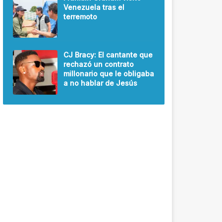
Venezuela tras el
terremoto
CJ Bracy: El cantante que
rechazó un contrato
millonario que le obligaba
a no hablar de Jesús