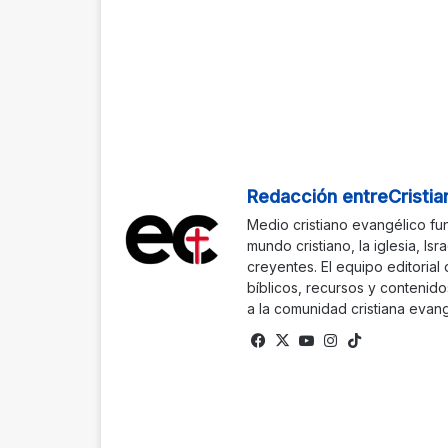
Redacción entreCristia
Medio cristiano evangélico fu
mundo cristiano, la iglesia, Isr
creyentes. El equipo editorial
bíblicos, recursos y contenido
a la comunidad cristiana evang
Fa
X
Yo
Ins
Tik
ce
uTu
tag
To
bo
be
ra
k
ok
m