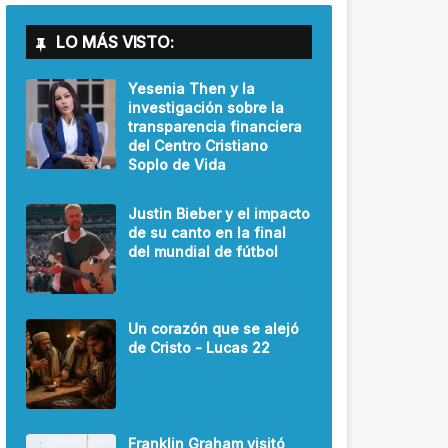
LO MÁS VISTO:
Yesenia Then y la
investigación sobre la
transparencia financiera
del Centro Cristiano
Soplo de Vida
Justin Bieber y el impacto
de su canto en la final
del mundial de fútbol
Un corazón que se alejó
de Cristo - Lucas 22
Franklin Graham visitó