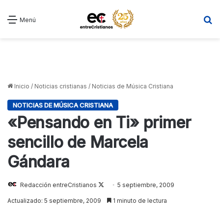
B
Menú
Inicio
/
Noticias cristianas
/
Noticias de Música Cristiana
NOTICIAS DE MÚSICA CRISTIANA
«Pensando en Ti» primer
sencillo de Marcela
Gándara
Redacción entreCristianos
Follow
5 septiembre, 2009
on
Actualizado: 5 septiembre, 2009
1 minuto de lectura
X