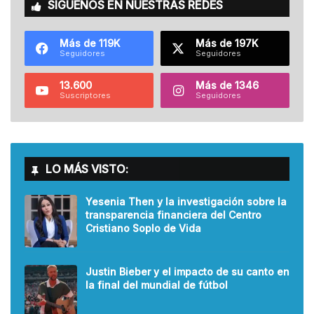
SÍGUENOS EN NUESTRAS REDES
Más de 119K
Más de 197K
Seguidores
Seguidores
13.600
Más de 1346
Suscriptores
Seguidores
LO MÁS VISTO:
Yesenia Then y la investigación sobre la
transparencia financiera del Centro
Cristiano Soplo de Vida
Justin Bieber y el impacto de su canto en
la final del mundial de fútbol