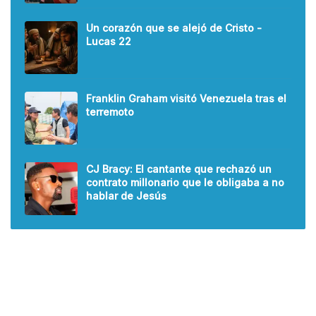
Un corazón que se alejó de Cristo -
Lucas 22
Franklin Graham visitó Venezuela tras el
terremoto
CJ Bracy: El cantante que rechazó un
contrato millonario que le obligaba a no
hablar de Jesús