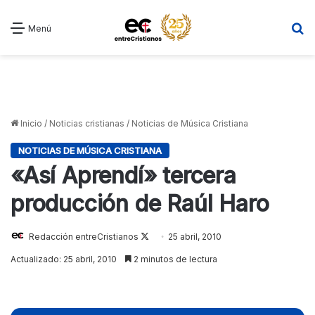
B
Menú
Inicio
/
Noticias cristianas
/
Noticias de Música Cristiana
NOTICIAS DE MÚSICA CRISTIANA
«Así Aprendí» tercera
producción de Raúl Haro
Redacción entreCristianos
Follow
25 abril, 2010
on
Actualizado: 25 abril, 2010
2 minutos de lectura
X