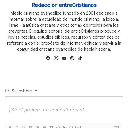
Redacción entreCristianos
Medio cristiano evangélico fundado en 2001 dedicado a
informar sobre la actualidad del mundo cristiano, la iglesia,
Israel, la música cristiana y otros temas de interés para los
creyentes. El equipo editorial de entreCristianos produce y
revisa noticias, estudios bíblicos, recursos y contenidos de
referencia con el propósito de informar, edificar y servir a la
comunidad cristiana evangélica de habla hispana.
Fa
X
Yo
Ins
Tik
ce
uTu
tag
To
bo
be
ra
k
ok
m
Suscríbete
{}
[+]