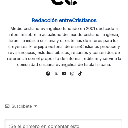
Redacción entreCristianos
Medio cristiano evangélico fundado en 2001 dedicado a
informar sobre la actualidad del mundo cristiano, la iglesia,
Israel, la música cristiana y otros temas de interés para los
creyentes. El equipo editorial de entreCristianos produce y
revisa noticias, estudios bíblicos, recursos y contenidos de
referencia con el propósito de informar, edificar y servir a la
comunidad cristiana evangélica de habla hispana.
Fa
X
Yo
Ins
Tik
ce
uTu
tag
To
bo
be
ra
k
ok
m
Suscríbete