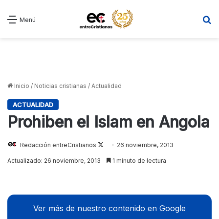
B
Menú
Inicio
/
Noticias cristianas
/
Actualidad
ACTUALIDAD
Prohiben el Islam en Angola
Redacción entreCristianos
Follow
26 noviembre, 2013
on
Actualizado: 26 noviembre, 2013
1 minuto de lectura
X
Ver más de nuestro contenido en Google