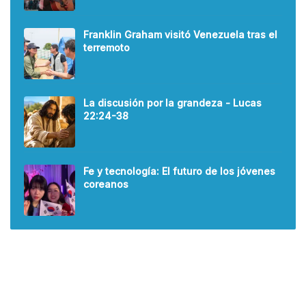
Franklin Graham visitó Venezuela tras el
terremoto
La discusión por la grandeza - Lucas
22:24-38
Fe y tecnología: El futuro de los jóvenes
coreanos