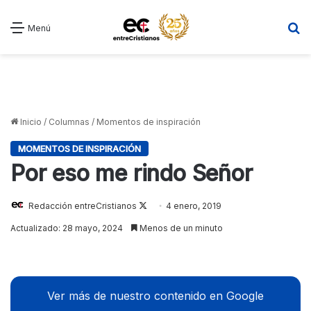
B
Menú
Inicio
/
Columnas
/
Momentos de inspiración
MOMENTOS DE INSPIRACIÓN
Por eso me rindo Señor
Follow
Redacción entreCristianos
4 enero, 2019
on
Actualizado: 28 mayo, 2024
Menos de un minuto
X
Ver más de nuestro contenido en Google