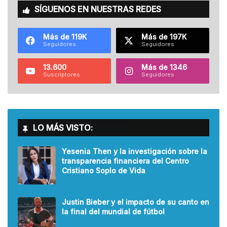
SÍGUENOS EN NUESTRAS REDES
Más de 119K
Más de 197K
Seguidores
Seguidores
13.600
Más de 1346
Suscriptores
Seguidores
LO MÁS VISTO:
Yesenia Then y la investigación sobre la
transparencia financiera del Centro
Cristiano Soplo de Vida
Justin Bieber y el impacto de su canto en
la final del mundial de fútbol