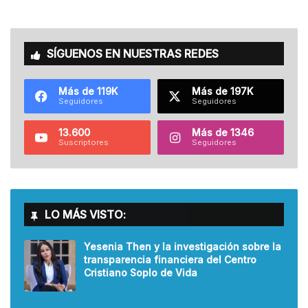
SÍGUENOS EN NUESTRAS REDES
Más de 119K
Más de 197K
Seguidores
Seguidores
13.600
Más de 1346
Suscriptores
Seguidores
LO MÁS VISTO:
Yesenia Then y la investigación sobre la
transparencia financiera del Centro
Cristiano Soplo de Vida