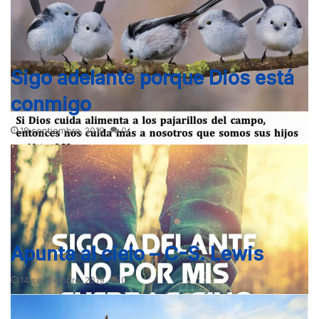
Sigo adelante porque Dios está
conmigo
18 septiembre, 2019
0
Valemos más que pajarillos. Dios cuida a toda su creación.
Cuida a las aves del campo, al pasto, a todo lo que hay en
A pesar de que la cima que tengo enfrente sea muy alta y
los…
siento vértigos por la situación que se me avecina, no temo.
El…
Apunta al cielo – C-S. Lewis
14 septiembre, 2019
0