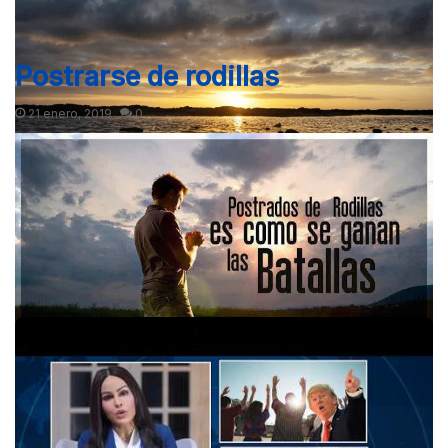
Alto costo vs. Gracia barata: Jesús pagó un alto costo en la
Cruz. Su obra nos otorga el perdón de nuestro pecados y la
vida…
Postrarse de rodillas
21 enero, 2019
0
Próxima Página
Rompamos la oscuridad con la luz. Jesús dijo que somos la luz
del mundo y si lo creemos y andamos en Él basta nuestra
presencia…
Postrarse de rodillas