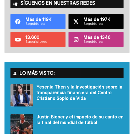
SÍGUENOS EN NUESTRAS REDES
Más de 119K
Más de 197K
Seguidores
Seguidores
13.600
Más de 1346
Suscriptores
Seguidores
LO MÁS VISTO:
Yesenia Then y la investigación sobre la
transparencia financiera del Centro
Cristiano Soplo de Vida
Justin Bieber y el impacto de su canto en
la final del mundial de fútbol