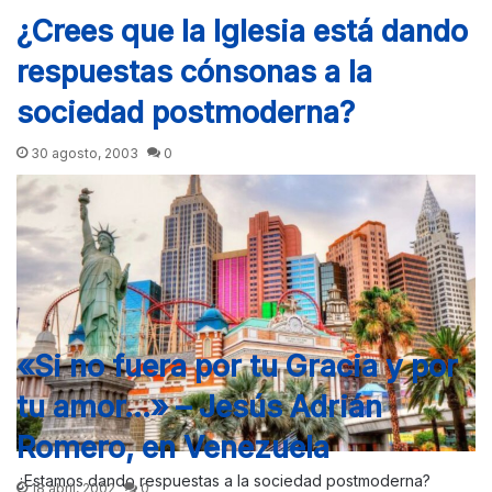
¿Crees que la Iglesia está dando
respuestas cónsonas a la
sociedad postmoderna?
30 agosto, 2003
0
«Si no fuera por tu Gracia y por
tu amor…» – Jesús Adrián
Romero, en Venezuela
¿Estamos dando respuestas a la sociedad postmoderna?
18 abril, 2002
0