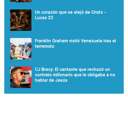
Un corazón que se alejó de Cristo -
Lucas 22
Franklin Graham visitó Venezuela tras el
terremoto
CJ Bracy: El cantante que rechazó un
contrato millonario que le obligaba a no
hablar de Jesús