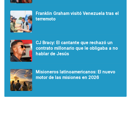
Franklin Graham visitó Venezuela tras el
terremoto
CJ Bracy: El cantante que rechazó un
contrato millonario que le obligaba a no
hablar de Jesús
Misioneros latinoamericanos: El nuevo
motor de las misiones en 2026