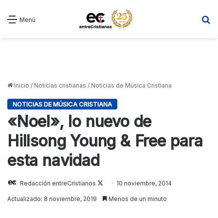
B
Menú
Inicio
/
Noticias cristianas
/
Noticias de Música Cristiana
NOTICIAS DE MÚSICA CRISTIANA
«Noel», lo nuevo de
Hillsong Young & Free para
esta navidad
Redacción entreCristianos
Follow
10 noviembre, 2014
on
Actualizado: 8 noviembre, 2019
Menos de un minuto
X