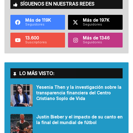
SÍGUENOS EN NUESTRAS REDES
Más de 119K
Más de 197K
Seguidores
Seguidores
13.600
Más de 1346
Suscriptores
Seguidores
LO MÁS VISTO:
Yesenia Then y la investigación sobre la
transparencia financiera del Centro
Cristiano Soplo de Vida
Justin Bieber y el impacto de su canto en
la final del mundial de fútbol