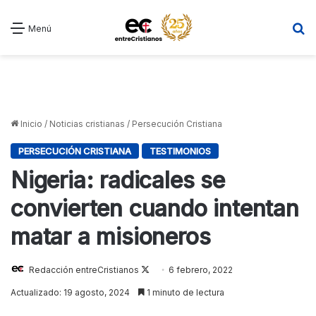
B
Menú
Inicio
/
Noticias cristianas
/
Persecución Cristiana
PERSECUCIÓN CRISTIANA
TESTIMONIOS
Nigeria: radicales se
convierten cuando intentan
matar a misioneros
Follow
Redacción entreCristianos
6 febrero, 2022
on
Actualizado: 19 agosto, 2024
1 minuto de lectura
X