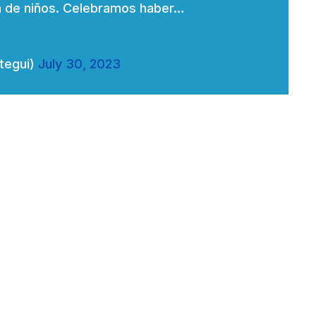
ta de niños. Celebramos haber…
tegui)
July 30, 2023