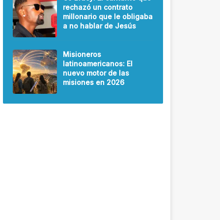
rechazó un contrato
millonario que le obligaba
a no hablar de Jesús
Misioneros
latinoamericanos: El
nuevo motor de las
misiones en 2026