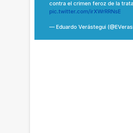
contra el crimen feroz de la tra
pic.twitter.com/irXWrRRNsE
— Eduardo Verástegui (@EVeras