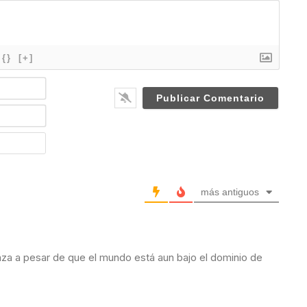
{}
[+]
N
a
m
E
e
m
*
a
W
i
e
l
b
*
s
i
más antiguos
t
e
anza a pesar de que el mundo está aun bajo el dominio de