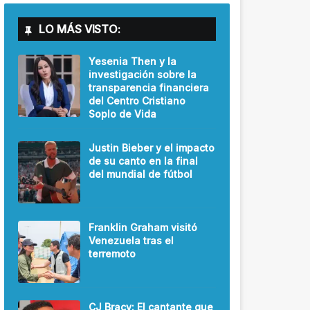
LO MÁS VISTO:
Yesenia Then y la
investigación sobre la
transparencia financiera
del Centro Cristiano
Soplo de Vida
Justin Bieber y el impacto
de su canto en la final
del mundial de fútbol
Franklin Graham visitó
Venezuela tras el
terremoto
CJ Bracy: El cantante que