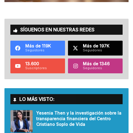
SÍGUENOS EN NUESTRAS REDES
Más de 119K
Más de 197K
Seguidores
Seguidores
13.600
Más de 1346
Suscriptores
Seguidores
LO MÁS VISTO:
Yesenia Then y la investigación sobre la
transparencia financiera del Centro
Cristiano Soplo de Vida