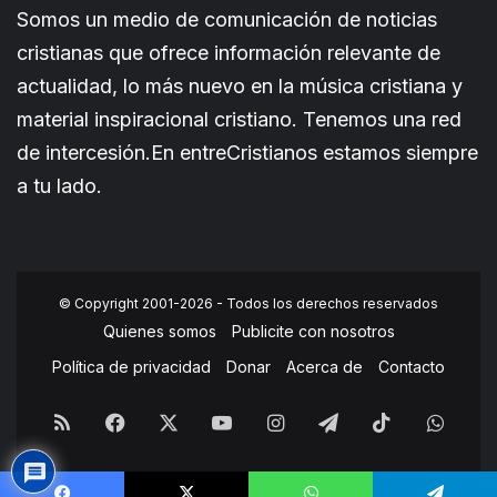
Somos un medio de comunicación de noticias
cristianas que ofrece información relevante de
actualidad, lo más nuevo en la música cristiana y
material inspiracional cristiano. Tenemos una red
de intercesión.En entreCristianos estamos siempre
a tu lado.
© Copyright 2001-2026 - Todos los derechos reservados
Quienes somos
Publicite con nosotros
Política de privacidad
Donar
Acerca de
Contacto
RSS
Facebook
X
YouTube
Instagram
Telegram
TikTok
What