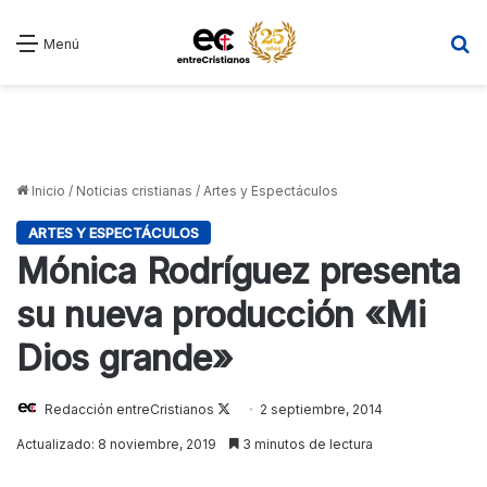
B
Menú
Inicio
/
Noticias cristianas
/
Artes y Espectáculos
ARTES Y ESPECTÁCULOS
Mónica Rodríguez presenta
su nueva producción «Mi
Dios grande»
Redacción entreCristianos
Follow
2 septiembre, 2014
on
Actualizado: 8 noviembre, 2019
3 minutos de lectura
X