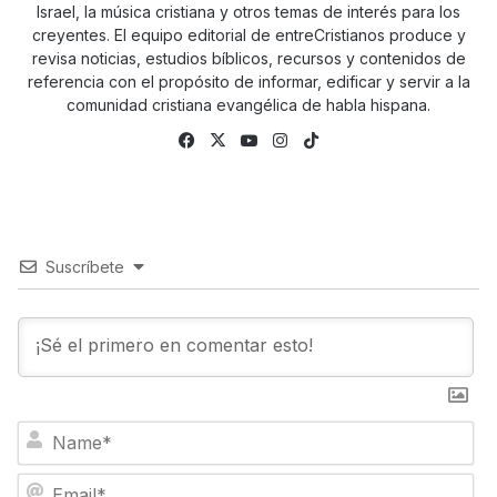
Israel, la música cristiana y otros temas de interés para los
creyentes. El equipo editorial de entreCristianos produce y
revisa noticias, estudios bíblicos, recursos y contenidos de
referencia con el propósito de informar, edificar y servir a la
comunidad cristiana evangélica de habla hispana.
Fa
X
Yo
Ins
Tik
ce
uTu
tag
To
bo
be
ra
k
ok
m
Suscríbete
N
a
m
E
e