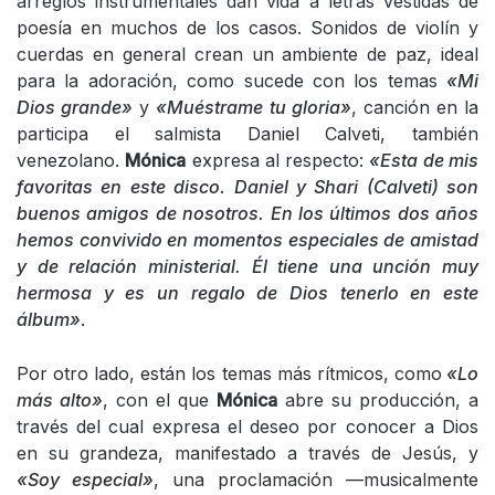
arreglos instrumentales dan vida a letras vestidas de
poesía en muchos de los casos. Sonidos de violín y
cuerdas en general crean un ambiente de paz, ideal
para la adoración, como sucede con los temas
«Mi
Dios grande»
y
«Muéstrame tu gloria»
, canción en la
participa el salmista Daniel Calveti, también
venezolano.
Mónica
expresa al respecto:
«Esta de mis
favoritas en este disco. Daniel y Shari (Calveti) son
buenos amigos de nosotros. En los últimos dos años
hemos convivido en momentos especiales de amistad
y de relación ministerial. Él tiene una unción muy
hermosa y es un regalo de Dios tenerlo en este
álbum»
.
Por otro lado, están los temas más rítmicos, como
«Lo
más alto»
, con el que
Mónica
abre su producción, a
través del cual expresa el deseo por conocer a Dios
en su grandeza, manifestado a través de Jesús, y
«Soy especial»
, una proclamación —musicalmente