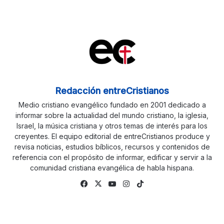
Redacción entreCristianos
Medio cristiano evangélico fundado en 2001 dedicado a
informar sobre la actualidad del mundo cristiano, la iglesia,
Israel, la música cristiana y otros temas de interés para los
creyentes. El equipo editorial de entreCristianos produce y
revisa noticias, estudios bíblicos, recursos y contenidos de
referencia con el propósito de informar, edificar y servir a la
comunidad cristiana evangélica de habla hispana.
Fa
X
Yo
Ins
Tik
ce
uTu
tag
To
bo
be
ra
k
ok
m