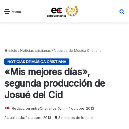
B
Menú
Inicio
/
Noticias cristianas
/
Noticias de Música Cristiana
NOTICIAS DE MÚSICA CRISTIANA
«Mis mejores días»,
segunda producción de
Josué del Cid
Redacción entreCristianos
Follow
1 octubre, 2013
on
Actualizado: 1 octubre, 2013
3 minutos de lectura
X