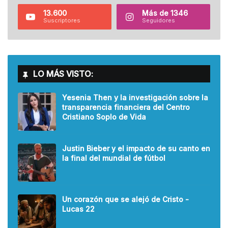
13.600
Más de 1346
Suscriptores
Seguidores
LO MÁS VISTO:
Yesenia Then y la investigación sobre la
transparencia financiera del Centro
Cristiano Soplo de Vida
Justin Bieber y el impacto de su canto en
la final del mundial de fútbol
Un corazón que se alejó de Cristo -
Lucas 22