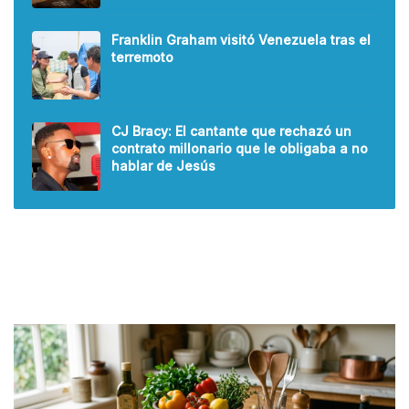
Franklin Graham visitó Venezuela tras el
terremoto
CJ Bracy: El cantante que rechazó un
contrato millonario que le obligaba a no
hablar de Jesús