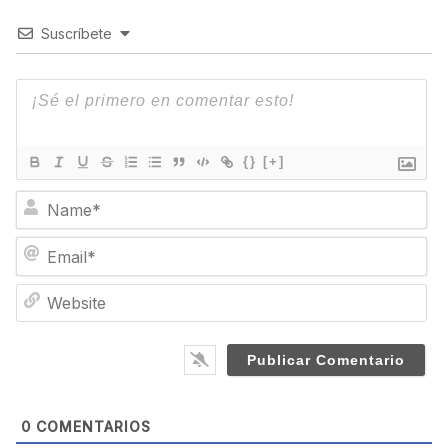
Suscríbete
{}
[+]
N
a
m
E
e
m
*
a
W
i
e
l
b
*
s
i
t
e
0
COMENTARIOS