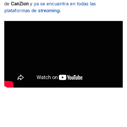
de
CanZion
y
ya se encuentra en todas las
plataformas de
streaming
.