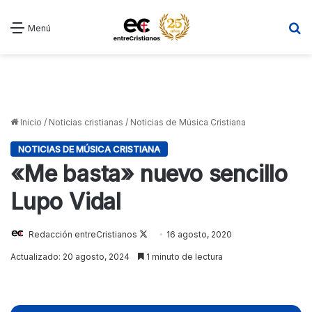
B
Menú
Inicio
/
Noticias cristianas
/
Noticias de Música Cristiana
NOTICIAS DE MÚSICA CRISTIANA
«Me basta» nuevo sencillo
Lupo Vidal
Redacción entreCristianos
Follow
16 agosto, 2020
on
Actualizado: 20 agosto, 2024
1 minuto de lectura
X