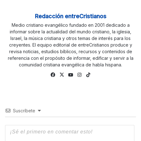
Redacción entreCristianos
Medio cristiano evangélico fundado en 2001 dedicado a
informar sobre la actualidad del mundo cristiano, la iglesia,
Israel, la música cristiana y otros temas de interés para los
creyentes. El equipo editorial de entreCristianos produce y
revisa noticias, estudios bíblicos, recursos y contenidos de
referencia con el propósito de informar, edificar y servir a la
comunidad cristiana evangélica de habla hispana.
Fa
X
Yo
Ins
Tik
ce
uTu
tag
To
bo
be
ra
k
ok
m
Suscríbete