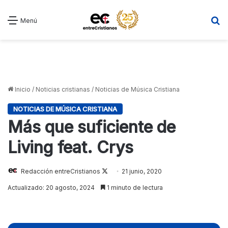
B
Menú
Inicio
/
Noticias cristianas
/
Noticias de Música Cristiana
NOTICIAS DE MÚSICA CRISTIANA
Más que suficiente de
Living feat. Crys
Redacción entreCristianos
Follow
21 junio, 2020
on
Actualizado: 20 agosto, 2024
1 minuto de lectura
X