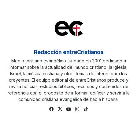
Redacción entreCristianos
Medio cristiano evangélico fundado en 2001 dedicado a
informar sobre la actualidad del mundo cristiano, la iglesia,
Israel, la música cristiana y otros temas de interés para los
creyentes. El equipo editorial de entreCristianos produce y
revisa noticias, estudios bíblicos, recursos y contenidos de
referencia con el propósito de informar, edificar y servir a la
comunidad cristiana evangélica de habla hispana.
Fa
X
Yo
Ins
Tik
ce
uTu
tag
To
bo
be
ra
k
ok
m