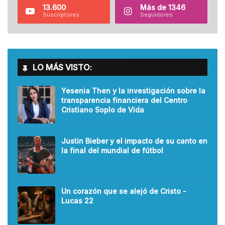
13.600
Más de 1346
Suscriptores
Seguidores
LO MÁS VISTO:
Yesenia Then y la investigación sobre la
transparencia financiera del Centro
Cristiano Soplo de Vida
Justin Bieber y el impacto de su canto en
la final del mundial de fútbol
Un corazón que se alejó de Cristo -
Lucas 22