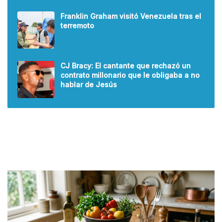
Franklin Graham visitó Venezuela tras el
terremoto
CJ Bracy: El cantante que rechazó un
contrato millonario que le obligaba a no
hablar de Jesús