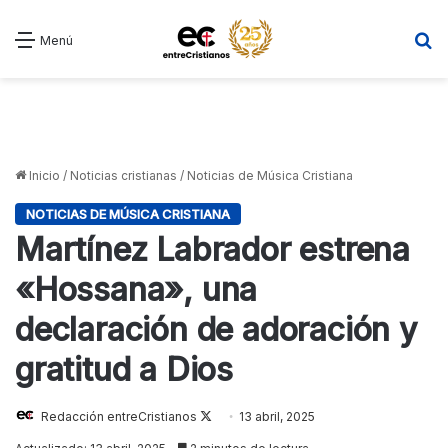
B
Menú
Inicio
/
Noticias cristianas
/
Noticias de Música Cristiana
NOTICIAS DE MÚSICA CRISTIANA
Martínez Labrador estrena
«Hossana», una
declaración de adoración y
gratitud a Dios
Follow
Redacción entreCristianos
13 abril, 2025
on