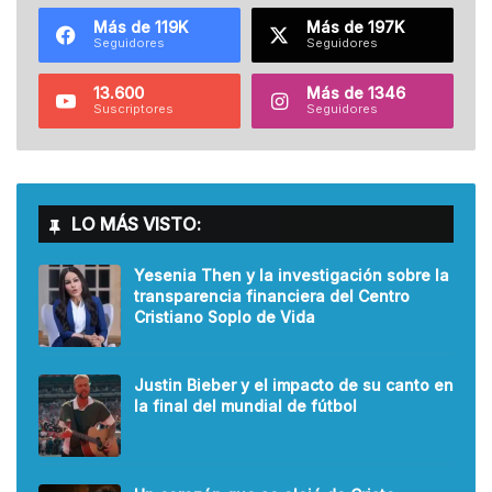
Más de 119K
Más de 197K
Seguidores
Seguidores
13.600
Más de 1346
Suscriptores
Seguidores
LO MÁS VISTO:
Yesenia Then y la investigación sobre la
transparencia financiera del Centro
Cristiano Soplo de Vida
Justin Bieber y el impacto de su canto en
la final del mundial de fútbol