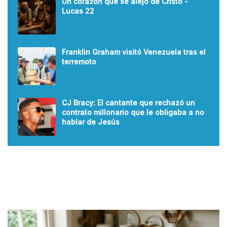
Un corazón que se alejó de Cristo -
Lucas 22
Franklin Graham visitó Venezuela tras el
terremoto
CJ Bracy: El cantante que rechazó un
contrato millonario que le obligaba a no
hablar de Jesús