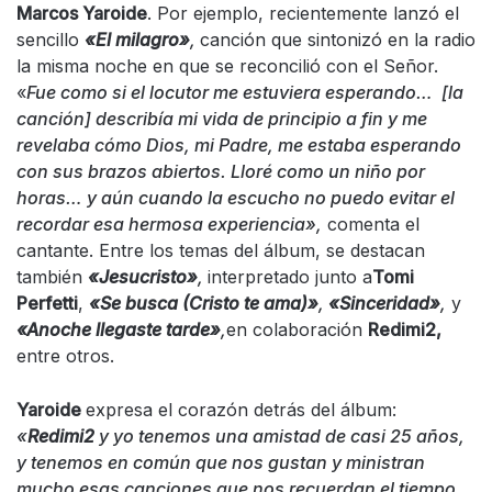
Marcos Yaroide
. Por ejemplo, recientemente lanzó el
sencillo
«El milagro»
,
canción que sintonizó en la radio
la misma noche en que se reconcilió con el Señor.
«
Fue como si el locutor me estuviera esperando… [la
canción] describía mi vida de principio a fin y me
revelaba cómo Dios, mi Padre
,
me estaba esperando
con sus brazos abiertos. Lloré como un niño por
horas… y aún cuando la escucho no puedo evitar el
recordar esa hermosa experiencia»,
comenta el
cantante. Entre los temas del álbum, se destacan
también
«Jesucristo»
,
interpretado junto a
Tomi
Perfetti
,
«Se busca (Cristo te ama)»
,
«Sinceridad»
,
y
«Anoche llegaste tarde»
,
en colaboración
Redimi2,
entre otros.
Yaroide
expresa el corazón detrás del álbum:
«
Redimi2
y yo tenemos una amistad de casi 25 años,
y tenemos en común que nos gustan y ministran
mucho esas canciones que nos recuerdan el tiempo