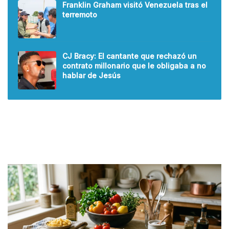
Franklin Graham visitó Venezuela tras el
terremoto
CJ Bracy: El cantante que rechazó un
contrato millonario que le obligaba a no
hablar de Jesús