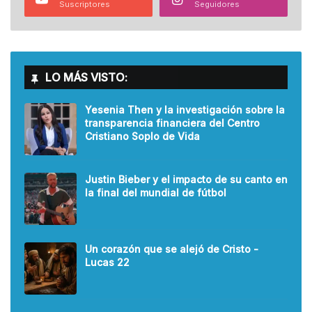
Suscriptores
Seguidores
LO MÁS VISTO:
Yesenia Then y la investigación sobre la
transparencia financiera del Centro
Cristiano Soplo de Vida
Justin Bieber y el impacto de su canto en
la final del mundial de fútbol
Un corazón que se alejó de Cristo -
Lucas 22