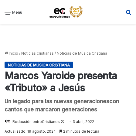
B
Menú
Inicio
/
Noticias cristianas
/
Noticias de Música Cristiana
NOTICIAS DE MÚSICA CRISTIANA
Marcos Yaroide presenta
«Tributo» a Jesús
Un legado para las nuevas generacionescon
cantos que marcaron generaciones
Follow
Redacción entreCristianos
3 abril, 2022
on
Actualizado: 19 agosto, 2024
2 minutos de lectura
X