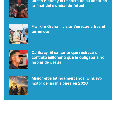
Justin Bieber y el impacto de su canto en
la final del mundial de fútbol
Franklin Graham visitó Venezuela tras el
terremoto
CJ Bracy: El cantante que rechazó un
contrato millonario que le obligaba a no
hablar de Jesús
Misioneros latinoamericanos: El nuevo
motor de las misiones en 2026