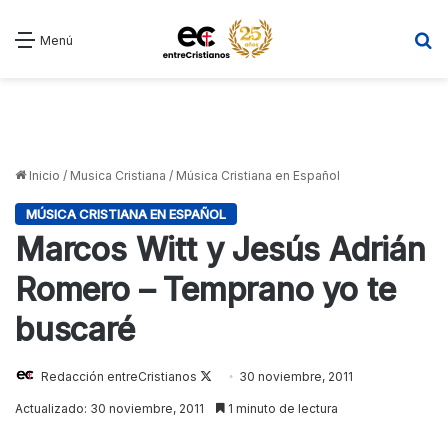
B
Menú
Inicio
/
Musica Cristiana
/
Música Cristiana en Español
MÚSICA CRISTIANA EN ESPAÑOL
Marcos Witt y Jesús Adrián
Romero – Temprano yo te
buscaré
Redacción entreCristianos
Follow
30 noviembre, 2011
on
Actualizado: 30 noviembre, 2011
1 minuto de lectura
X