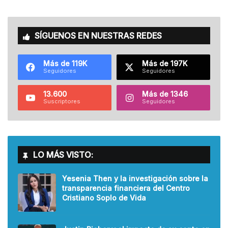
SÍGUENOS EN NUESTRAS REDES
Más de 119K
Más de 197K
Seguidores
Seguidores
13.600
Más de 1346
Suscriptores
Seguidores
LO MÁS VISTO:
Yesenia Then y la investigación sobre la
transparencia financiera del Centro
Cristiano Soplo de Vida