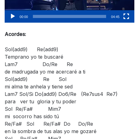
00:00
04:45
Acordes:
Sol(add9) Re(add9)
Temprano yo te buscaré
Lam7 Do/Re Re
de madrugada yo me acercaré a ti
Sol(add9) Re Sol
mi alma te anhela y tiene sed
Lam7 Sol/Si Do(add9) Do6/Re (Re7sus4 Re7)
para ver tu gloria y tu poder
Sol Re/Fa# Mim7
mi socorro has sido tú
Re/Fa# Sol Re/Fa# Do Do/Re
en la sombra de tus alas yo me gozaré
Sol Re/Fa# Mim7