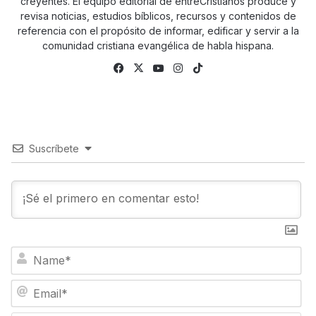
creyentes. El equipo editorial de entreCristianos produce y
revisa noticias, estudios bíblicos, recursos y contenidos de
referencia con el propósito de informar, edificar y servir a la
comunidad cristiana evangélica de habla hispana.
Fa
X
Yo
Ins
Tik
ce
uTu
tag
To
bo
be
ra
k
ok
m
Suscríbete
N
a
m
E
e
m
*
a