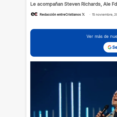
Le acompañan Steven Richards, Ale Fdz
Follow
Redacción entreCristianos
15 noviembre, 2
on
X
Ver más de nue
Se