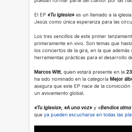
puedan formar parte del clamor por las nac
El EP
«Tu Iglesia»
es un llamado a la iglesi
Jesús como única esperanza para las circu
Los tres sencillos de este primer lanzamien
primeramente en vivo. Son temas que hast
los conciertos de la gira, en la que además
herramientas prácticas para el desarrollo de
Marcos Witt
, quien estará presente en la
23
ha sido nominado en la categoría
Mejor
álb
asegura que este EP nace de la convicción de
un avivamiento global.
«Tu Iglesia»
,
«A una voz
»
y «
Bendice alma
que
ya pueden escucharse en todas las pl