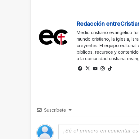
Redacción entreCristia
Medio cristiano evangélico fu
mundo cristiano, la iglesia, Isr
creyentes. El equipo editorial
bíblicos, recursos y contenido
a la comunidad cristiana evang
Facebook
X
YouTube
Instagram
TikTok
Suscríbete