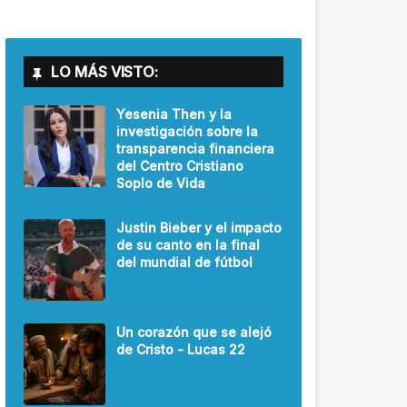
LO MÁS VISTO:
Yesenia Then y la
investigación sobre la
transparencia financiera
del Centro Cristiano
Soplo de Vida
Justin Bieber y el impacto
de su canto en la final
del mundial de fútbol
Un corazón que se alejó
de Cristo - Lucas 22