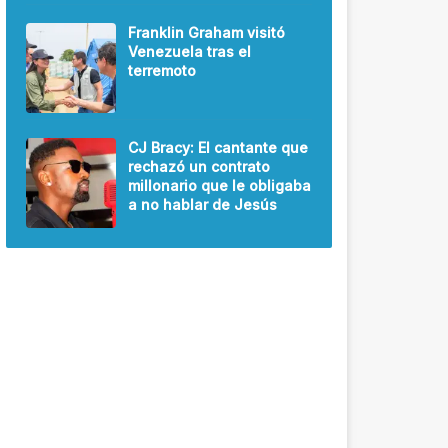
Franklin Graham visitó
Venezuela tras el
terremoto
CJ Bracy: El cantante que
rechazó un contrato
millonario que le obligaba
a no hablar de Jesús