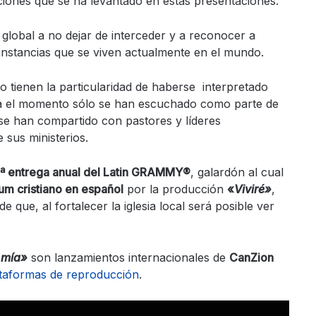
iones que se ha levantado en estas presentaciones.
a global a no dejar de interceder y a reconocer a
nstancias que se viven actualmente en el mundo.
to tienen la particularidad de haberse interpretado
a el momento sólo se han escuchado como parte de
 se han compartido con pastores y líderes
 sus ministerios.
ª entrega anual del Latin GRAMMY®
, galardón al cual
um cristiano en español
por la producción
«
Viviré
»
,
 que, al fortalecer la iglesia local será posible ver
 mía
»
son lanzamientos internacionales de
CanZion
ataformas de reproducción
.