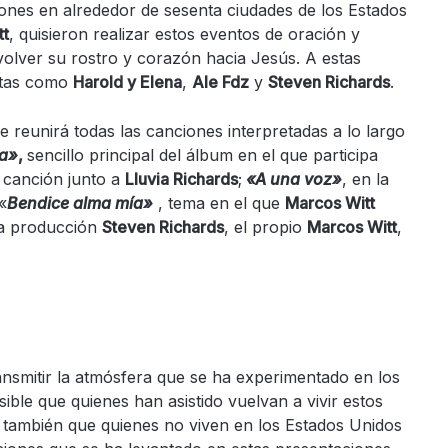
iones en alrededor de sesenta ciudades de los Estados
tt
, quisieron realizar estos eventos de oración y
a volver su rostro y corazón hacia Jesús. A estas
stas como
Harold y Elena
,
Ale Fdz
y
Steven Richards
.
e reunirá todas las canciones interpretadas a lo largo
ia»
,
sencillo principal del álbum en el que participa
 canción junto a
Lluvia Richards
;
«A una voz»
, en la
 «
Bendice alma mía»
, tema en el que
Marcos Witt
la producción
Steven Richards
, el propio
Marcos Witt
,
ansmitir la atmósfera que se ha experimentado en los
sible que quienes han asistido vuelvan a vivir estos
también que quienes no viven en los Estados Unidos