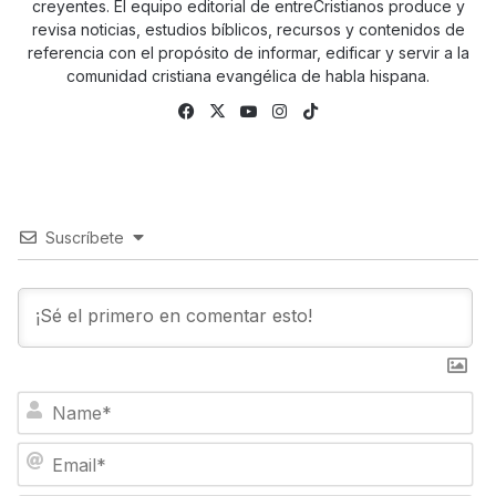
creyentes. El equipo editorial de entreCristianos produce y
revisa noticias, estudios bíblicos, recursos y contenidos de
referencia con el propósito de informar, edificar y servir a la
comunidad cristiana evangélica de habla hispana.
Fa
X
Yo
Ins
Tik
ce
uTu
tag
To
bo
be
ra
k
ok
m
Suscríbete
N
a
m
E
e
m
*
a