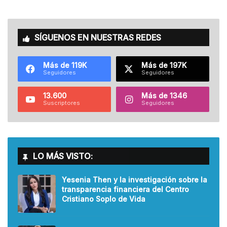
SÍGUENOS EN NUESTRAS REDES
Más de 119K
Más de 197K
Seguidores
Seguidores
13.600
Más de 1346
Suscriptores
Seguidores
LO MÁS VISTO:
Yesenia Then y la investigación sobre la
transparencia financiera del Centro
Cristiano Soplo de Vida