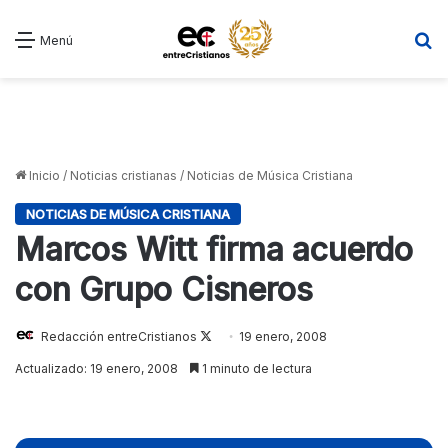
B
Menú
Inicio
/
Noticias cristianas
/
Noticias de Música Cristiana
NOTICIAS DE MÚSICA CRISTIANA
Marcos Witt firma acuerdo
con Grupo Cisneros
Redacción entreCristianos
Follow
19 enero, 2008
on
Actualizado: 19 enero, 2008
1 minuto de lectura
X