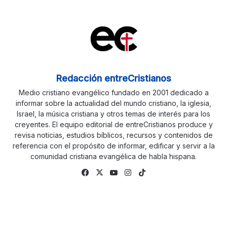
Redacción entreCristianos
Medio cristiano evangélico fundado en 2001 dedicado a
informar sobre la actualidad del mundo cristiano, la iglesia,
Israel, la música cristiana y otros temas de interés para los
creyentes. El equipo editorial de entreCristianos produce y
revisa noticias, estudios bíblicos, recursos y contenidos de
referencia con el propósito de informar, edificar y servir a la
comunidad cristiana evangélica de habla hispana.
Fa
X
Yo
Ins
Tik
ce
uTu
tag
To
bo
be
ra
k
ok
m