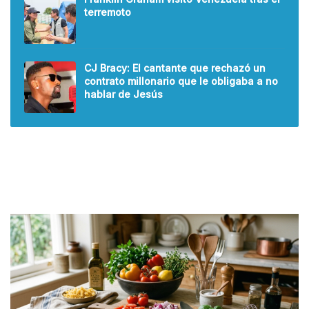
terremoto
CJ Bracy: El cantante que rechazó un
contrato millonario que le obligaba a no
hablar de Jesús