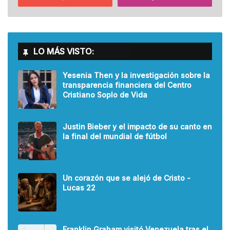
LO MÁS VISTO:
Yesenia Then y la investigación sobre la
transparencia financiera del Centro
Cristiano Soplo de Vida
Justin Bieber y el impacto de su canto en
la final del mundial de fútbol
Un corazón que se alejó de Cristo -
Lucas 22
Franklin Graham visitó Venezuela tras el