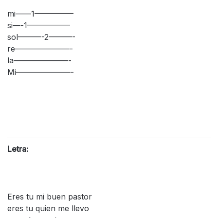
mi——1—————
si—-1—————–
sol———-2———-
re———————-
la———————-
Mi———————-
Letra:
Eres tu mi buen pastor
eres tu quien me llevo