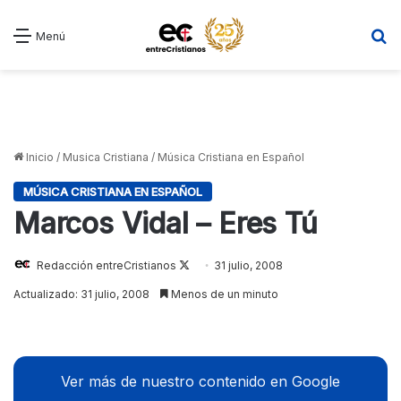
B
Menú
Inicio
/
Musica Cristiana
/
Música Cristiana en Español
MÚSICA CRISTIANA EN ESPAÑOL
Marcos Vidal – Eres Tú
Redacción entreCristianos
Follow
31 julio, 2008
on
Actualizado: 31 julio, 2008
Menos de un minuto
X
Ver más de nuestro contenido en Google