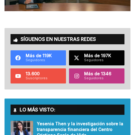
SÍGUENOS EN NUESTRAS REDES
Más de 119K
Más de 197K
Seguidores
Seguidores
13.600
Más de 1346
Suscriptores
Seguidores
LO MÁS VISTO:
Yesenia Then y la investigación sobre la
transparencia financiera del Centro