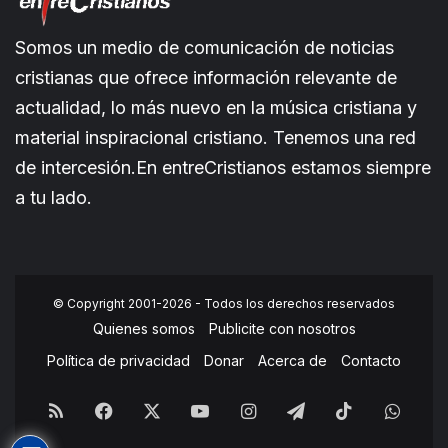
Somos un medio de comunicación de noticias
cristianas que ofrece información relevante de
actualidad, lo más nuevo en la música cristiana y
material inspiracional cristiano. Tenemos una red
de intercesión.En entreCristianos estamos siempre
a tu lado.
© Copyright 2001-2026 - Todos los derechos reservados
Quienes somos
Publicite con nosotros
Política de privacidad
Donar
Acerca de
Contacto
RSS
Facebook
X
YouTube
Instagram
Telegram
TikTok
What