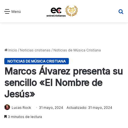
B
Menú
Inicio
/
Noticias cristianas
/
Noticias de Música Cristiana
NOTICIAS DE MÚSICA CRISTIANA
Marcos Álvarez presenta su
sencillo «El Nombre de
Jesús»
Lucas Rock
31 mayo, 2024
Actualizado: 31 mayo, 2024
3 minutos de lectura