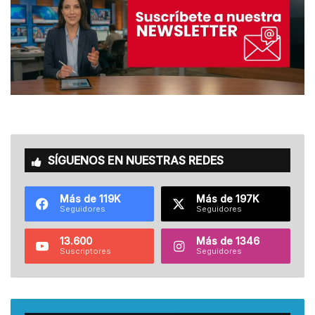
SÍGUENOS EN NUESTRAS REDES
Más de 119K
Más de 197K
Seguidores
Seguidores
13.600
Más de 1346
Suscriptores
Seguidores