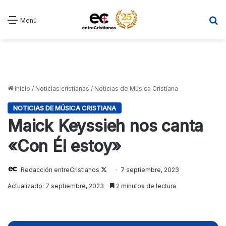
B
Menú
Inicio
/
Noticias cristianas
/
Noticias de Música Cristiana
NOTICIAS DE MÚSICA CRISTIANA
Maick Keyssieh nos canta
«Con Él estoy»
Follow
Redacción entreCristianos
7 septiembre, 2023
on
Actualizado: 7 septiembre, 2023
2 minutos de lectura
X