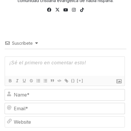
comunidad cristiana evangélica de habla hispana.
Facebook
X
YouTube
Instagram
TikTok
Suscríbete
{}
[+]
N
a
m
E
e
m
*
a
W
i
e
l
b
*