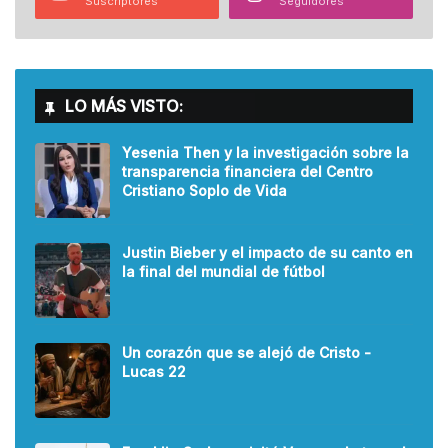
Suscriptores
Seguidores
LO MÁS VISTO:
Yesenia Then y la investigación sobre la
transparencia financiera del Centro
Cristiano Soplo de Vida
Justin Bieber y el impacto de su canto en
la final del mundial de fútbol
Un corazón que se alejó de Cristo -
Lucas 22