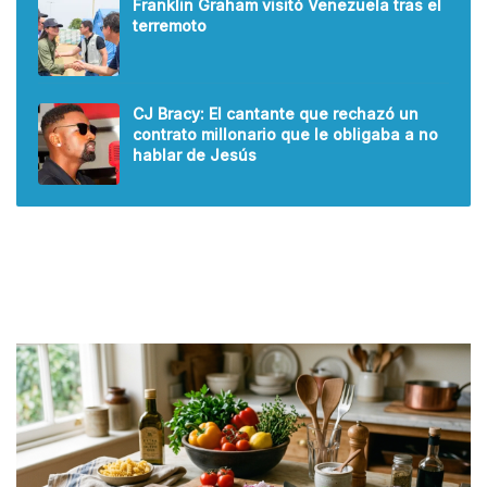
Franklin Graham visitó Venezuela tras el
terremoto
CJ Bracy: El cantante que rechazó un
contrato millonario que le obligaba a no
hablar de Jesús