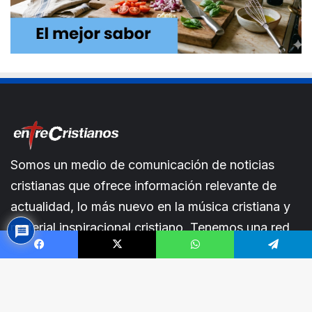
Somos un medio de comunicación de noticias
cristianas que ofrece información relevante de
actualidad, lo más nuevo en la música cristiana y
material inspiracional cristiano. Tenemos una red
de intercesión.En entreCristianos estamos siempre
Facebook
X
WhatsApp
Telegram
a tu lado.