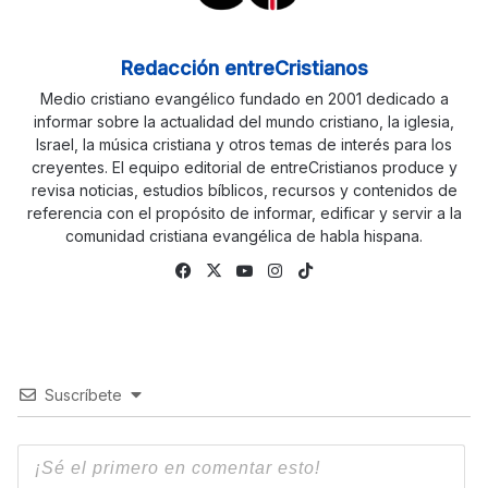
Redacción entreCristianos
Medio cristiano evangélico fundado en 2001 dedicado a
informar sobre la actualidad del mundo cristiano, la iglesia,
Israel, la música cristiana y otros temas de interés para los
creyentes. El equipo editorial de entreCristianos produce y
revisa noticias, estudios bíblicos, recursos y contenidos de
referencia con el propósito de informar, edificar y servir a la
comunidad cristiana evangélica de habla hispana.
Fa
X
Yo
Ins
Tik
ce
uTu
tag
To
bo
be
ra
k
ok
m
Suscríbete