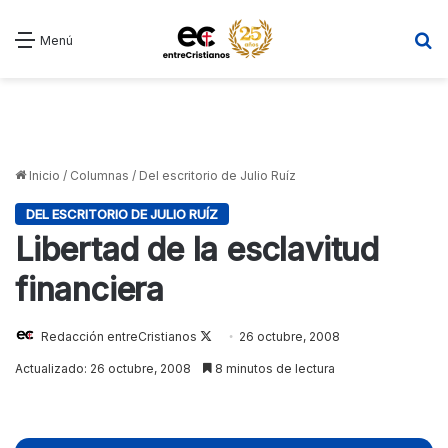
B
Menú
Inicio
/
Columnas
/
Del escritorio de Julio Ruíz
DEL ESCRITORIO DE JULIO RUÍZ
Libertad de la esclavitud
financiera
Redacción entreCristianos
Follow
26 octubre, 2008
on
Actualizado: 26 octubre, 2008
8 minutos de lectura
X