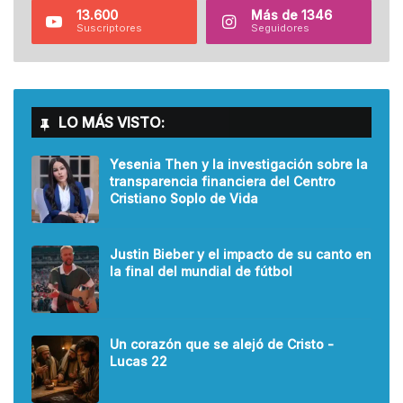
13.600
Más de 1346
Suscriptores
Seguidores
LO MÁS VISTO:
Yesenia Then y la investigación sobre la
transparencia financiera del Centro
Cristiano Soplo de Vida
Justin Bieber y el impacto de su canto en
la final del mundial de fútbol
Un corazón que se alejó de Cristo -
Lucas 22