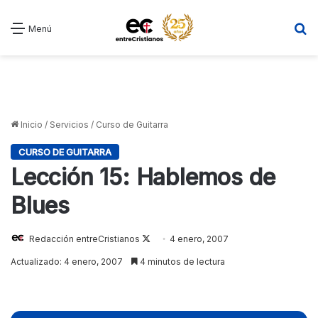
B
Menú
Inicio
/
Servicios
/
Curso de Guitarra
CURSO DE GUITARRA
Lección 15: Hablemos de
Blues
Redacción entreCristianos
Follow
4 enero, 2007
on
Actualizado: 4 enero, 2007
4 minutos de lectura
X