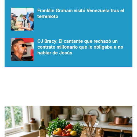
Franklin Graham visitó Venezuela tras el
terremoto
CJ Bracy: El cantante que rechazó un
contrato millonario que le obligaba a no
hablar de Jesús