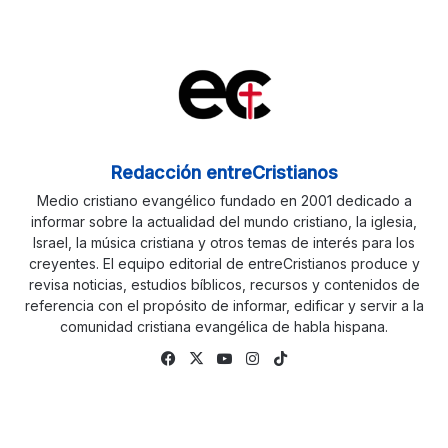
Redacción entreCristianos
Medio cristiano evangélico fundado en 2001 dedicado a
informar sobre la actualidad del mundo cristiano, la iglesia,
Israel, la música cristiana y otros temas de interés para los
creyentes. El equipo editorial de entreCristianos produce y
revisa noticias, estudios bíblicos, recursos y contenidos de
referencia con el propósito de informar, edificar y servir a la
comunidad cristiana evangélica de habla hispana.
Fa
X
Yo
Ins
Tik
ce
uTu
tag
To
bo
be
ra
k
ok
m