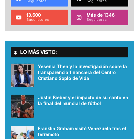
Seguidores
Seguidores
13.600
Más de 1346
Suscriptores
Seguidores
LO MÁS VISTO:
Yesenia Then y la investigación sobre la
transparencia financiera del Centro
Cristiano Soplo de Vida
Justin Bieber y el impacto de su canto en
la final del mundial de fútbol
Franklin Graham visitó Venezuela tras el
terremoto