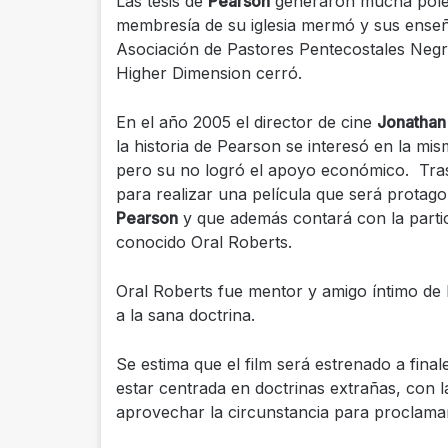
Las tesis de
Pearson
generaron mucha polémi
membresía de su iglesia mermó y sus enseñ
Asociación de Pastores Pentecostales Negro
Higher Dimension cerró.
En el año 2005 el director de cine
Jonatha
la historia de Pearson se interesó en la mis
pero su no logró el apoyo económico. Tras 
para realizar una película que será protag
Pearson
y que además contará con la parti
conocido Oral Roberts.
Oral Roberts fue mentor y amigo íntimo de 
a la sana doctrina.
Se estima que el film será estrenado a fina
estar centrada en doctrinas extrañas, con l
aprovechar la circunstancia para proclama