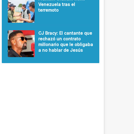
Venezuela tras el
terremoto
CJ Bracy: El cantante que
rechazó un contrato
millonario que le obligaba
a no hablar de Jesús