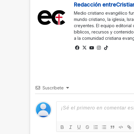
Redacción entreCristia
Medio cristiano evangélico fu
mundo cristiano, la iglesia, Isr
creyentes. El equipo editorial
bíblicos, recursos y contenido
a la comunidad cristiana evang
Fa
X
Yo
Ins
Tik
ce
uTu
tag
To
bo
be
ra
k
ok
m
Suscríbete