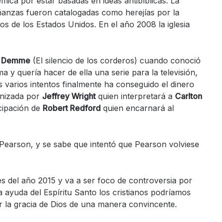
ca por estar basadas en ideas antibíblicas. La
anzas fueron catalogadas como herejías por la
s de los Estados Unidos. En el año 2008 la iglesia
n Demme
(El silencio de los corderos) cuando conoció
ma y quería hacer de ella una serie para la televisión,
varios intentos finalmente ha conseguido el dinero
onizada por
Jeffrey Wright
quien interpretará a
Carlton
cipación de
Robert Redford
quien encarnará al
Pearson, y se sabe que intentó que Pearson volviese
les del año 2015 y va a ser foco de controversia por
a ayuda del Espíritu Santo los cristianos podríamos
r la gracia de Dios de una manera convincente.