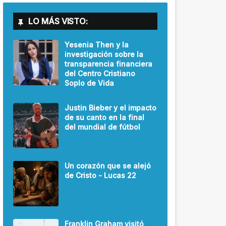
LO MÁS VISTO:
Yesenia Then y la
investigación sobre la
transparencia financiera
del Centro Cristiano
Soplo de Vida
Justin Bieber y el impacto
de su canto en la final
del mundial de fútbol
Un corazón que se alejó
de Cristo - Lucas 22
Franklin Graham visitó