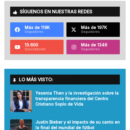
SÍGUENOS EN NUESTRAS REDES
Más de 119K
Más de 197K
Seguidores
Seguidores
13.600
Más de 1346
Suscriptores
Seguidores
LO MÁS VISTO:
Yesenia Then y la investigación sobre la
transparencia financiera del Centro
Cristiano Soplo de Vida
Justin Bieber y el impacto de su canto en
la final del mundial de fútbol