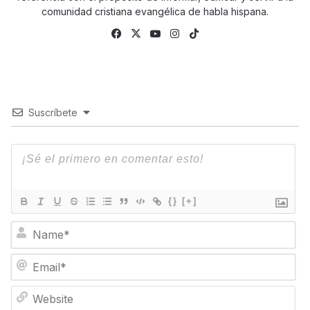
comunidad cristiana evangélica de habla hispana.
Facebook
X
YouTube
Instagram
TikTok
Suscríbete
{}
[+]
N
a
m
E
e
m
*
a
W
i
e
l