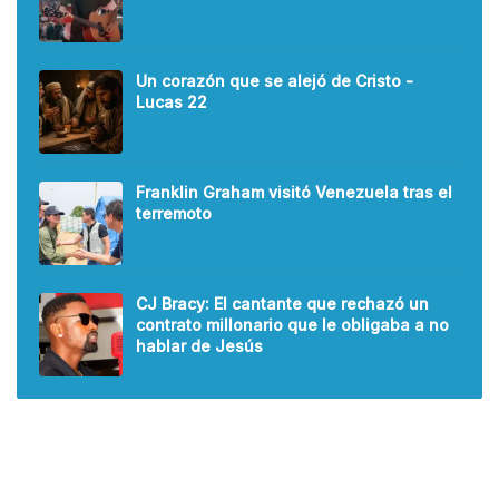
Un corazón que se alejó de Cristo -
Lucas 22
Franklin Graham visitó Venezuela tras el
terremoto
CJ Bracy: El cantante que rechazó un
contrato millonario que le obligaba a no
hablar de Jesús