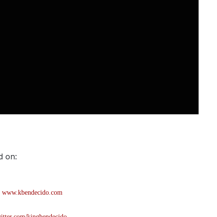
d on:
:
www.kbendecido.com
witter.com/kingbendecido