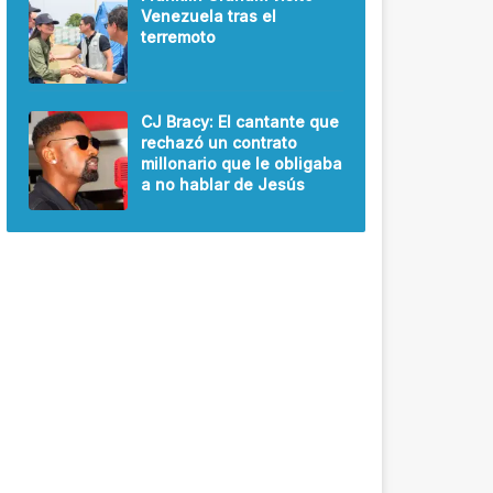
Venezuela tras el
terremoto
CJ Bracy: El cantante que
rechazó un contrato
millonario que le obligaba
a no hablar de Jesús