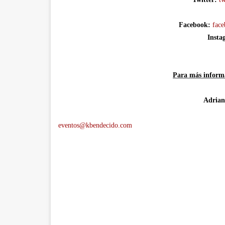
Facebook:
face
Insta
Para más inform
Adria
eventos@kbendecido.com