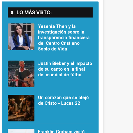
LO MÁS VISTO:
Yesenia Then y la
investigación sobre la
transparencia financiera
del Centro Cristiano
Soplo de Vida
Justin Bieber y el impacto
de su canto en la final
del mundial de fútbol
Un corazón que se alejó
de Cristo - Lucas 22
Franklin Graham visitó