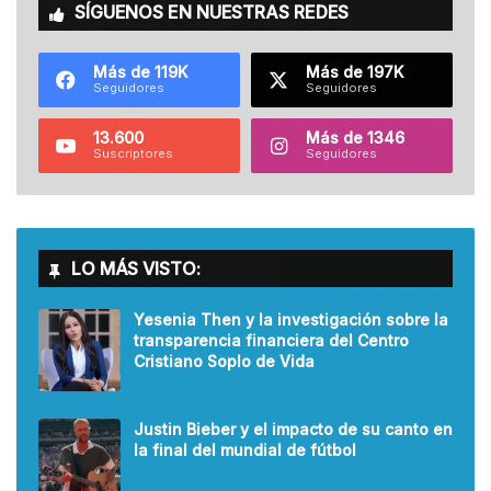
SÍGUENOS EN NUESTRAS REDES
Más de 119K
Más de 197K
Seguidores
Seguidores
13.600
Más de 1346
Suscriptores
Seguidores
LO MÁS VISTO:
Yesenia Then y la investigación sobre la
transparencia financiera del Centro
Cristiano Soplo de Vida
Justin Bieber y el impacto de su canto en
la final del mundial de fútbol