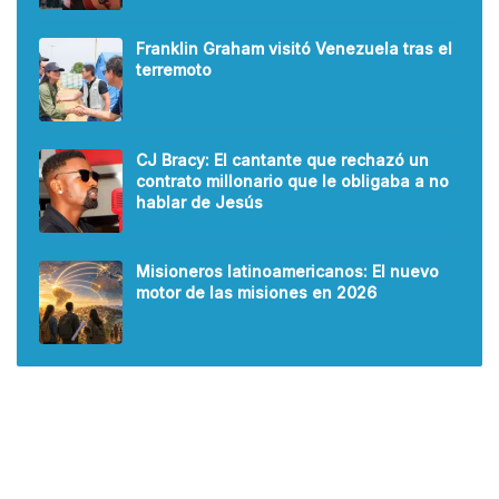
Franklin Graham visitó Venezuela tras el
terremoto
CJ Bracy: El cantante que rechazó un
contrato millonario que le obligaba a no
hablar de Jesús
Misioneros latinoamericanos: El nuevo
motor de las misiones en 2026