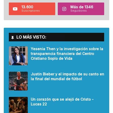
13.600
Más de 1346
Suscriptores
Seguidores
LO MÁS VISTO:
Yesenia Then y la investigación sobre la
transparencia financiera del Centro
Cristiano Soplo de Vida
Justin Bieber y el impacto de su canto en
la final del mundial de fútbol
Un corazón que se alejó de Cristo -
Lucas 22