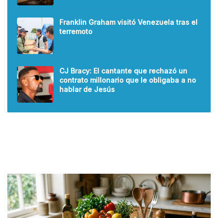
Franklin Graham visitó Venezuela tras el
terremoto
CJ Bracy: El cantante que rechazó un
contrato millonario que le obligaba a no
hablar de Jesús