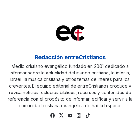
Redacción entreCristianos
Medio cristiano evangélico fundado en 2001 dedicado a
informar sobre la actualidad del mundo cristiano, la iglesia,
Israel, la música cristiana y otros temas de interés para los
creyentes. El equipo editorial de entreCristianos produce y
revisa noticias, estudios bíblicos, recursos y contenidos de
referencia con el propósito de informar, edificar y servir a la
comunidad cristiana evangélica de habla hispana.
Fa
X
Yo
Ins
Tik
ce
uTu
tag
To
bo
be
ra
k
ok
m